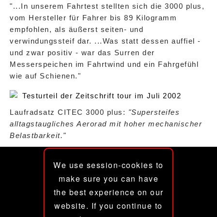
"...In unserem Fahrtest stellten sich die 3000 plus,
vom Hersteller für Fahrer bis 89 Kilogramm
empfohlen, als äußerst seiten- und
verwindungssteif dar. ...Was statt dessen auffiel -
und zwar positiv - war das Surren der
Messerspeichen im Fahrtwind und ein Fahrgefühl
wie auf Schienen."
Testurteil der Zeitschrift tour im Juli 2002
Laufradsatz CITEC 3000 plus:
"Supersteifes
alltagstaugliches Aerorad mit hoher mechanischer
Belastbarkeit."
CITEC® GmbH
We use session-cookies to
Im Schäwe 17
make sure you can have
Gewerbegebiet Süd
the best experience on our
14547 Beelitz
website. If you continue to
fon +49 (0) 3 32 04 - 5 00 93